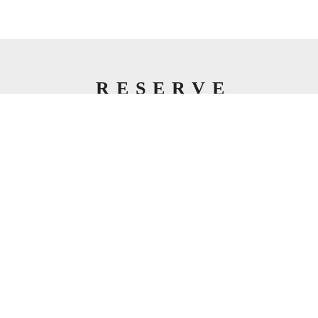
RESERVE
ご予約・空席確認
肩こり、腰痛、手足のしびれ、むくみなど…
つらい症状でお悩みの方は、ぜひ
お気軽にご相談ください。
こちらもご覧ください